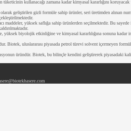
tüketicinin kullanacağı zamana kadar kimyasal kararlığını koruyacak v
el olarak geliştirilen gizli formüle sahip ürünler, seri üretimden alınan
ekleştirilmektedir.
cı maddeler, yüksek saflığa sahip ürünlerden seçilmektedir. Bu sayede 
aldırılmaktadır.
 yüksek biyolojik etkinliğine ve kimyasal kararlılığına sonuna kadar 
ur. Biotek, uluslararası piyasada petrol türevi solvent içermeyen formü
nizasyonun üründür. Biotek, bu bilinçle kendini geliştirerek piyasadaki k
asere@biotekhasere.com