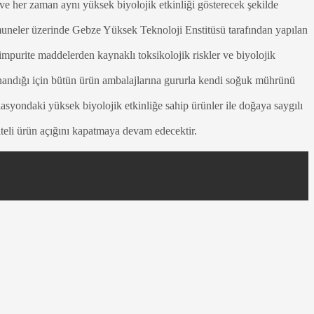
e her zaman aynı yüksek biyolojik etkinliği gösterecek şekilde
 numuneler üzerinde Gebze Yüksek Teknoloji Enstitüsü tarafından yapılan
impurite maddelerden kaynaklı toksikolojik riskler ve biyolojik
inandığı için bütün ürün ambalajlarına gururla kendi soğuk mührünü
lasyondaki yüksek biyolojik etkinliğe sahip ürünler ile doğaya saygılı
aliteli ürün açığını kapatmaya devam edecektir.