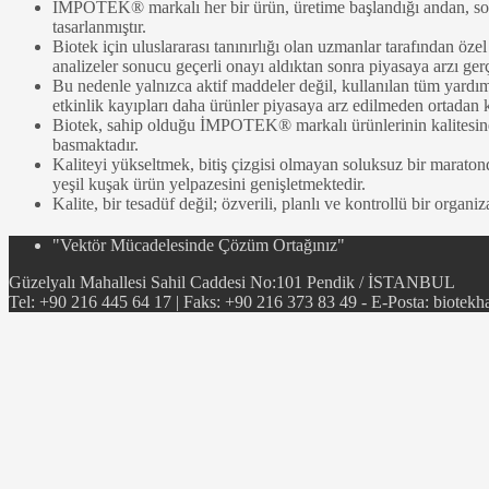
İMPOTEK® markalı her bir ürün, üretime başlandığı andan, son 
tasarlanmıştır.
Biotek için uluslararası tanınırlığı olan uzmanlar tarafından öz
analizeler sonucu geçerli onayı aldıktan sonra piyasaya arzı gerç
Bu nedenle yalnızca aktif maddeler değil, kullanılan tüm yardım
etkinlik kayıpları daha ürünler piyasaya arz edilmeden ortadan k
Biotek, sahip olduğu İMPOTEK® markalı ürünlerinin kalitesine,
basmaktadır.
Kaliteyi yükseltmek, bitiş çizgisi olmayan soluksuz bir maratond
yeşil kuşak ürün yelpazesini genişletmektedir.
Kalite, bir tesadüf değil; özverili, planlı ve kontrollü bir orga
"Vektör Mücadelesinde Çözüm Ortağınız"
Güzelyalı Mahallesi Sahil Caddesi No:101 Pendik / İSTANBUL
Tel: +90 216 445 64 17 | Faks: +90 216 373 83 49 - E-Posta:
biotekh