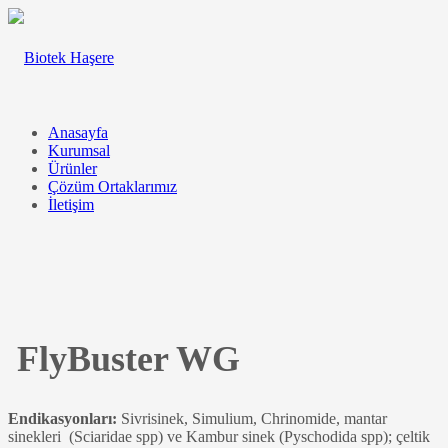
Anasayfa
Kurumsal
Ürünler
Çözüm Ortaklarımız
İletişim
FlyBuster WG
Endikasyonları:
Sivrisinek, Simulium, Chrinomide, mantar
sinekleri (Sciaridae spp) ve Kambur sinek (Pyschodida spp); çeltik