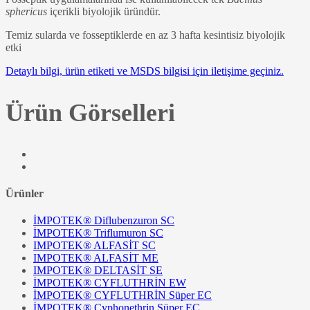
sphericus
içerikli biyolojik üründür.
Temiz sularda ve fosseptiklerde en az 3 hafta kesintisiz biyolojik
etki
Detaylı bilgi, ürün etiketi ve MSDS bilgisi için iletişime geçiniz.
Ürün Görselleri
Ürünler
İMPOTEK® Diflubenzuron SC
İMPOTEK® Triflumuron SC
IMPOTEK® ALFASİT SC
IMPOTEK® ALFASİT ME
IMPOTEK® DELTASİT SE
İMPOTEK® CYFLUTHRİN EW
İMPOTEK® CYFLUTHRİN Süper EC
İMPOTEK® Cyphonethrin Süper EC