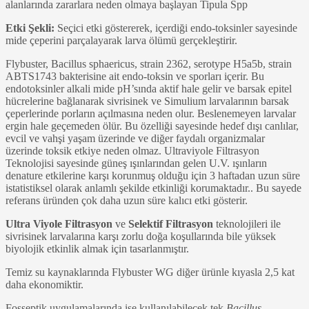
alanlarında zararlara neden olmaya başlayan Tipula Spp
Etki Şekli:
Seçici etki göstererek, içerdiği endo-toksinler sayesinde
mide çeperini parçalayarak larva ölümü gerçekleştirir.
Flybuster, Bacillus sphaericus, strain 2362, serotype H5a5b, strain
ABTS1743 bakterisine ait endo-toksin ve sporları içerir. Bu
endotoksinler alkali mide pH’sında aktif hale gelir ve barsak epitel
hücrelerine bağlanarak sivrisinek ve Simulium larvalarının barsak
çeperlerinde porların açılmasına neden olur. Beslenemeyen larvalar
ergin hale geçemeden ölür. Bu özelliği sayesinde hedef dışı canlılar,
evcil ve vahşi yaşam üzerinde ve diğer faydalı organizmalar
üzerinde toksik etkiye neden olmaz. Ultraviyole Filtrasyon
Teknolojisi sayesinde güneş ışınlarından gelen U.V. ışınların
denature etkilerine karşı korunmuş olduğu için 3 haftadan uzun süre
istatistiksel olarak anlamlı şekilde etkinliği korumaktadır.. Bu sayede
referans üründen çok daha uzun süre kalıcı etki gösterir.
Ultra Viyole Filtrasyon
ve
Selektif Filtrasyon
teknolojileri ile
sivrisinek larvalarına karşı zorlu doğa koşullarında bile yüksek
biyolojik etkinlik almak için tasarlanmıştır.
Temiz su kaynaklarında Flybuster WG diğer ürünle kıyasla 2,5 kat
daha ekonomiktir.
Fosseptik uygulamalarında ise kullanılabilecek tek
Bacillus